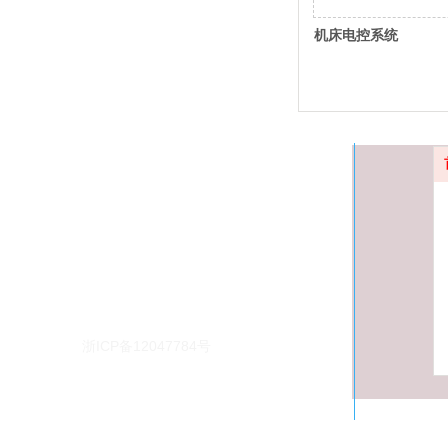
机床电控系统
杭州高飞自动化设备有限公司
欢迎咨询
服务热线:0571-88212471
备案号：
浙ICP备12047784号